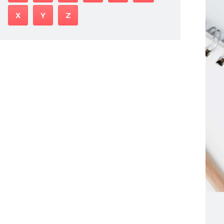
X
Y
Z