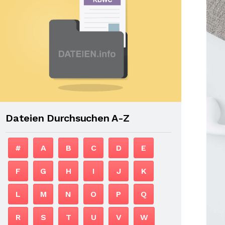
Dateien Durchsuchen A-Z
#
A
B
C
D
E
F
G
H
I
J
K
L
M
N
O
P
Q
R
S
T
U
V
W