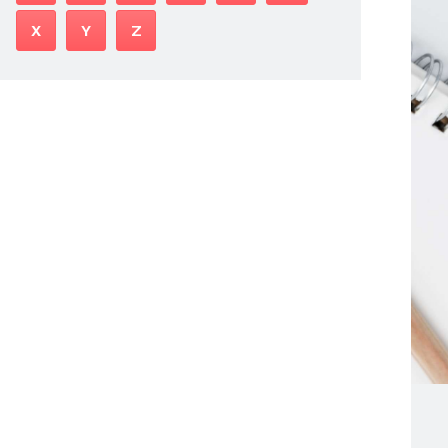
X
Y
Z