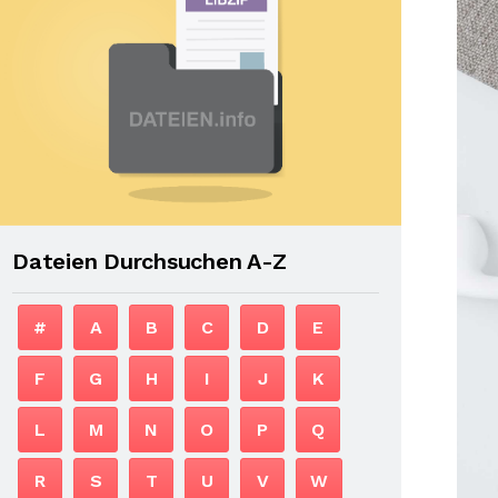
Dateien Durchsuchen A-Z
#
A
B
C
D
E
F
G
H
I
J
K
L
M
N
O
P
Q
R
S
T
U
V
W