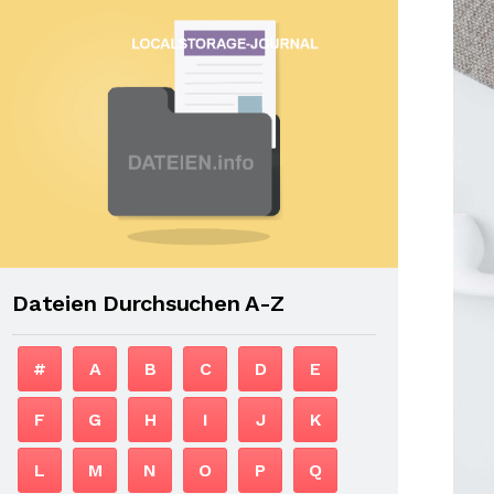
Dateien Durchsuchen A-Z
#
A
B
C
D
E
F
G
H
I
J
K
L
M
N
O
P
Q