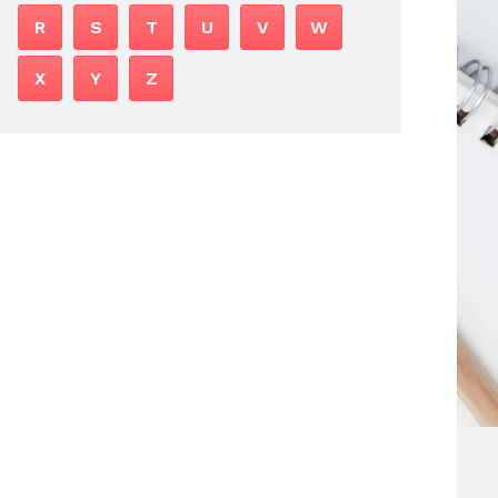
R
S
T
U
V
W
X
Y
Z