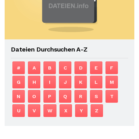
Dateien Durchsuchen A-Z
#
A
B
C
D
E
F
G
H
I
J
K
L
M
N
O
P
Q
R
S
T
U
V
W
X
Y
Z