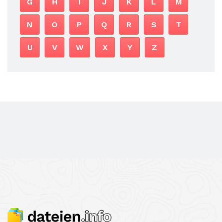
G
H
I
J
K
L
M
N
O
P
Q
R
S
T
U
V
W
X
Y
Z