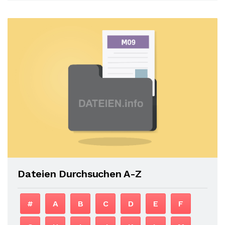
Dateien Durchsuchen A-Z
#
A
B
C
D
E
F