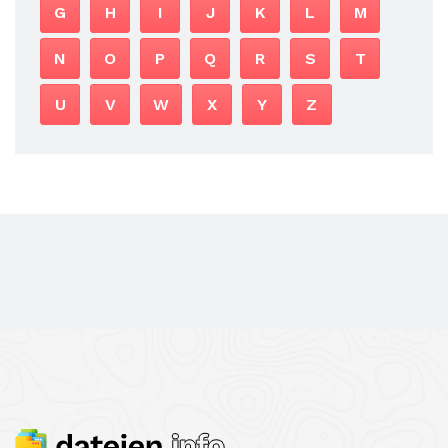
G
H
I
J
K
L
M
N
O
P
Q
R
S
T
U
V
W
X
Y
Z