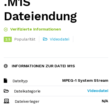
.M1S
Dateiendung
Verifizierte Informationen
Popularität
Videodatei
2.5
INFORMATIONEN ZUR DATEI M1S
MPEG-1 System Stream
Dateityp
Videodatei
Dateikategorie
N/A
Dateiverleger