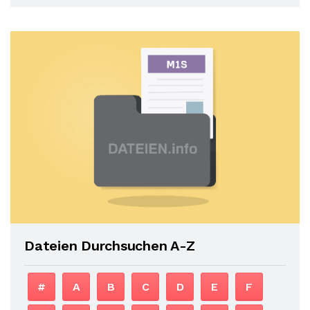
Dateien Durchsuchen A-Z
#
A
B
C
D
E
F