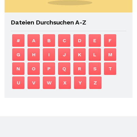
Dateien Durchsuchen A-Z
#
A
B
C
D
E
F
G
H
I
J
K
L
M
N
O
P
Q
R
S
T
U
V
W
X
Y
Z