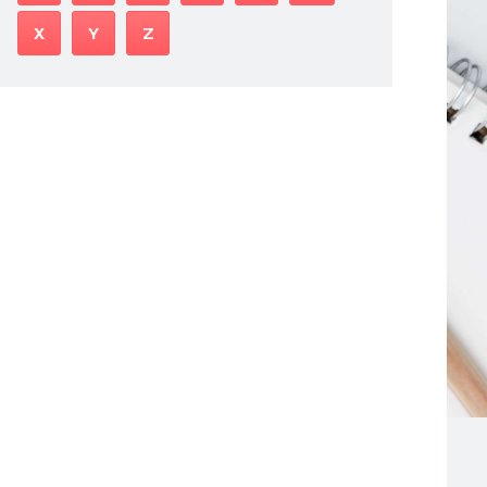
X
Y
Z