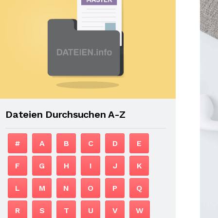
Dateien Durchsuchen A-Z
#
A
B
C
D
E
F
G
H
I
J
K
L
M
N
O
P
Q
R
S
T
U
V
W