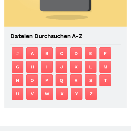
Dateien Durchsuchen A-Z
#
A
B
C
D
E
F
G
H
I
J
K
L
M
N
O
P
Q
R
S
T
U
V
W
X
Y
Z