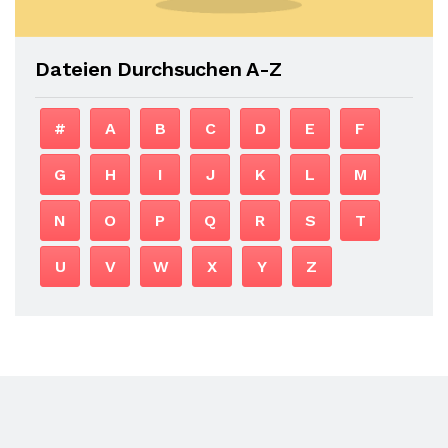
Dateien Durchsuchen A-Z
#
A
B
C
D
E
F
G
H
I
J
K
L
M
N
O
P
Q
R
S
T
U
V
W
X
Y
Z