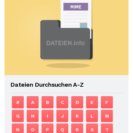
Dateien Durchsuchen A-Z
#
A
B
C
D
E
F
G
H
I
J
K
L
M
N
O
P
Q
R
S
T