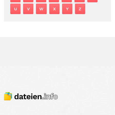
U
V
W
X
Y
Z