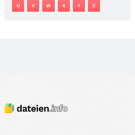
U
V
W
X
Y
Z