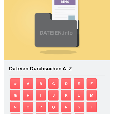
Dateien Durchsuchen A-Z
#
A
B
C
D
E
F
G
H
I
J
K
L
M
N
O
P
Q
R
S
T