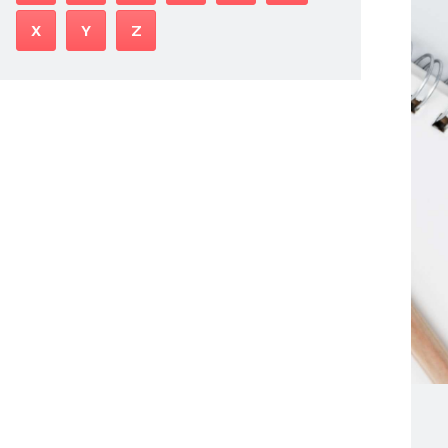
X
Y
Z