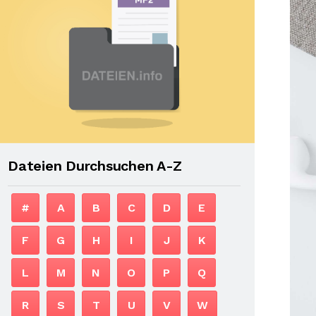
Dateien Durchsuchen A-Z
#
A
B
C
D
E
F
G
H
I
J
K
L
M
N
O
P
Q
R
S
T
U
V
W