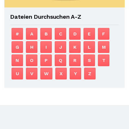
Dateien Durchsuchen A-Z
#
A
B
C
D
E
F
G
H
I
J
K
L
M
N
O
P
Q
R
S
T
U
V
W
X
Y
Z