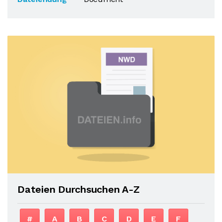
Dateien Durchsuchen A-Z
#
A
B
C
D
E
F