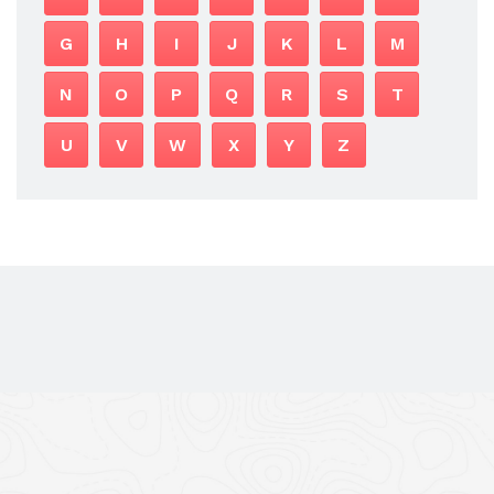
G
H
I
J
K
L
M
N
O
P
Q
R
S
T
U
V
W
X
Y
Z