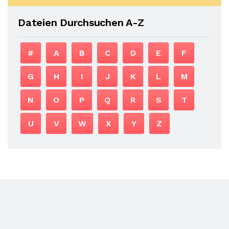
Dateien Durchsuchen A-Z
#
A
B
C
D
E
F
G
H
I
J
K
L
M
N
O
P
Q
R
S
T
U
V
W
X
Y
Z