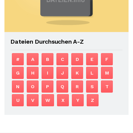
Dateien Durchsuchen A-Z
#
A
B
C
D
E
F
G
H
I
J
K
L
M
N
O
P
Q
R
S
T
U
V
W
X
Y
Z