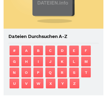
Dateien Durchsuchen A-Z
#
A
B
C
D
E
F
G
H
I
J
K
L
M
N
O
P
Q
R
S
T
U
V
W
X
Y
Z