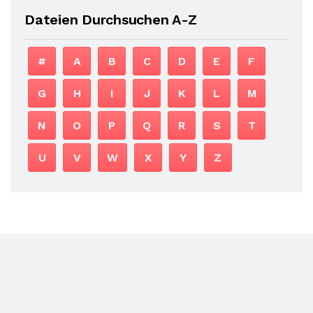
Dateien Durchsuchen A-Z
#
A
B
C
D
E
F
G
H
I
J
K
L
M
N
O
P
Q
R
S
T
U
V
W
X
Y
Z