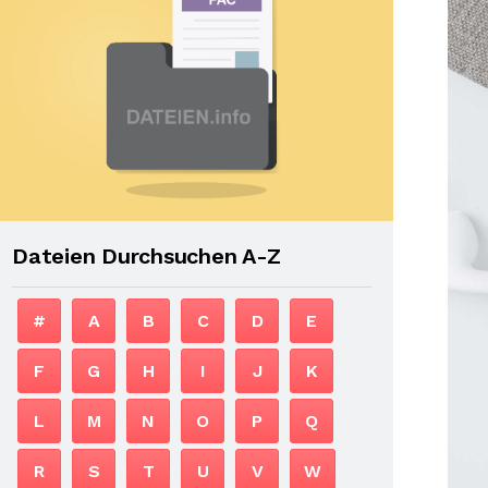
Dateien Durchsuchen A-Z
#
A
B
C
D
E
F
G
H
I
J
K
L
M
N
O
P
Q
R
S
T
U
V
W