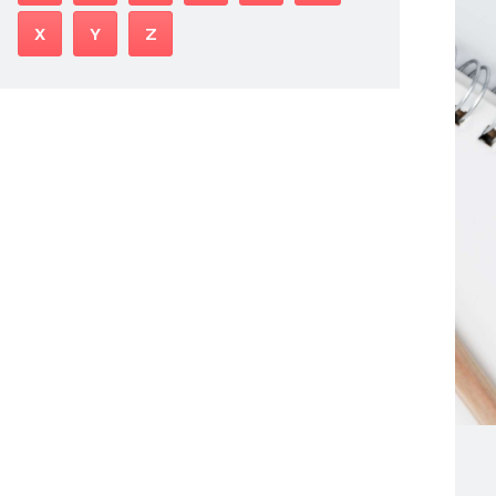
X
Y
Z