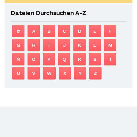
Dateien Durchsuchen A-Z
#
A
B
C
D
E
F
G
H
I
J
K
L
M
N
O
P
Q
R
S
T
U
V
W
X
Y
Z