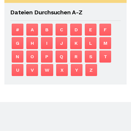
Dateien Durchsuchen A-Z
#
A
B
C
D
E
F
G
H
I
J
K
L
M
N
O
P
Q
R
S
T
U
V
W
X
Y
Z