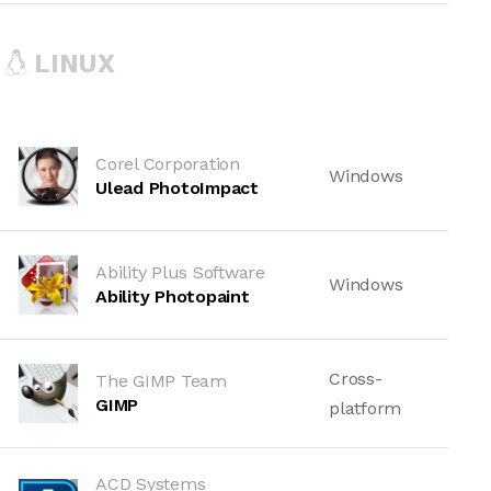
LINUX
Corel Corporation
Windows
Ulead PhotoImpact
Ability Plus Software
Windows
Ability Photopaint
Cross-
The GIMP Team
GIMP
platform
ACD Systems