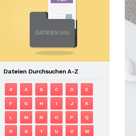
Dateien Durchsuchen A-Z
#
A
B
C
D
E
F
G
H
I
J
K
L
M
N
O
P
Q
R
S
T
U
V
W