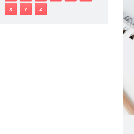
X
Y
Z