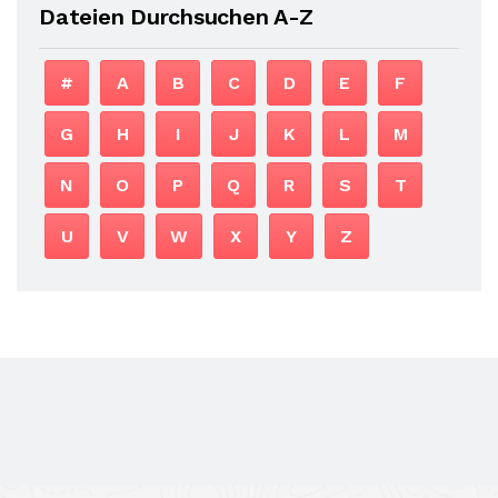
Dateien Durchsuchen A-Z
#
A
B
C
D
E
F
G
H
I
J
K
L
M
N
O
P
Q
R
S
T
U
V
W
X
Y
Z