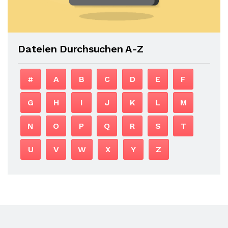
Dateien Durchsuchen A-Z
#
A
B
C
D
E
F
G
H
I
J
K
L
M
N
O
P
Q
R
S
T
U
V
W
X
Y
Z