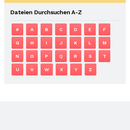
Dateien Durchsuchen A-Z
#
A
B
C
D
E
F
G
H
I
J
K
L
M
N
O
P
Q
R
S
T
U
V
W
X
Y
Z