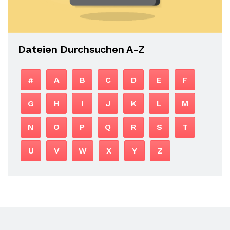
Dateien Durchsuchen A-Z
#
A
B
C
D
E
F
G
H
I
J
K
L
M
N
O
P
Q
R
S
T
U
V
W
X
Y
Z