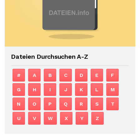
Dateien Durchsuchen A-Z
#
A
B
C
D
E
F
G
H
I
J
K
L
M
N
O
P
Q
R
S
T
U
V
W
X
Y
Z