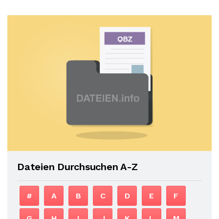
Dateien Durchsuchen A-Z
#
A
B
C
D
E
F
G
H
I
J
K
L
M