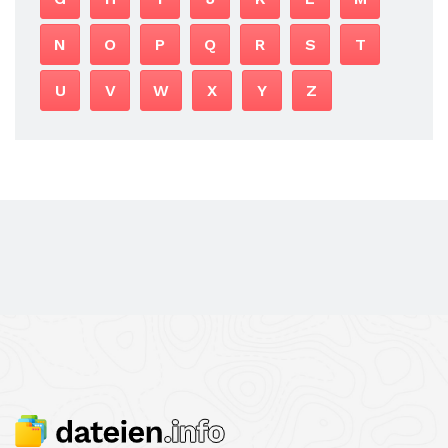
N
O
P
Q
R
S
T
U
V
W
X
Y
Z