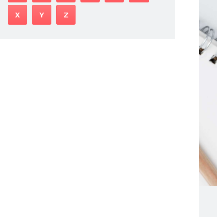
X
Y
Z