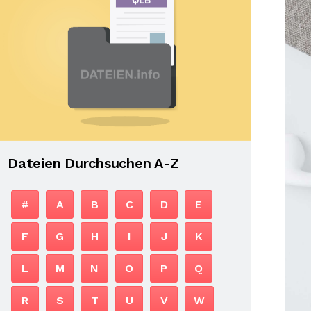
Dateien Durchsuchen A-Z
#
A
B
C
D
E
F
G
H
I
J
K
L
M
N
O
P
Q
R
S
T
U
V
W