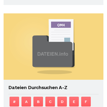
Dateien Durchsuchen A-Z
#
A
B
C
D
E
F