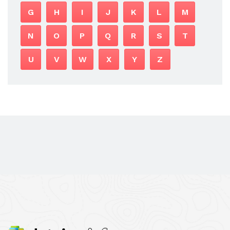
G
H
I
J
K
L
M
N
O
P
Q
R
S
T
U
V
W
X
Y
Z