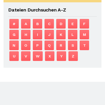
Dateien Durchsuchen A-Z
#
A
B
C
D
E
F
G
H
I
J
K
L
M
N
O
P
Q
R
S
T
U
V
W
X
Y
Z