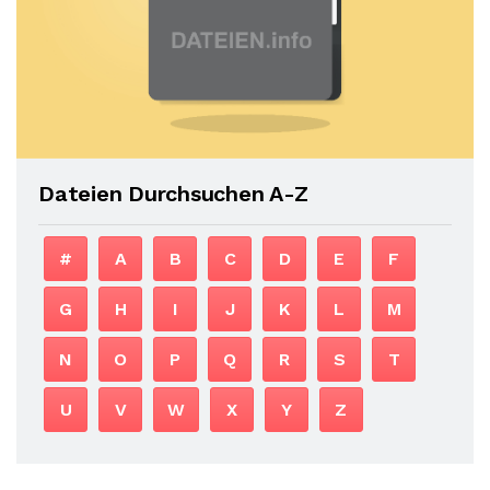
Dateien Durchsuchen A-Z
#
A
B
C
D
E
F
G
H
I
J
K
L
M
N
O
P
Q
R
S
T
U
V
W
X
Y
Z