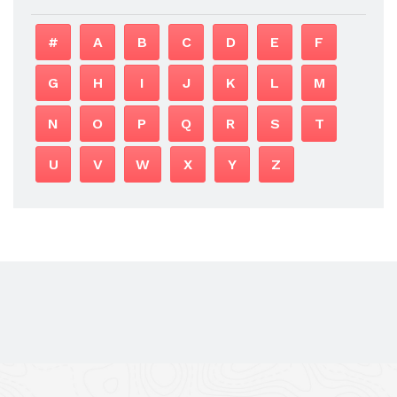
#
A
B
C
D
E
F
G
H
I
J
K
L
M
N
O
P
Q
R
S
T
U
V
W
X
Y
Z