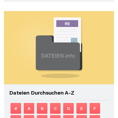
Dateien Durchsuchen A-Z
#
A
B
C
D
E
F