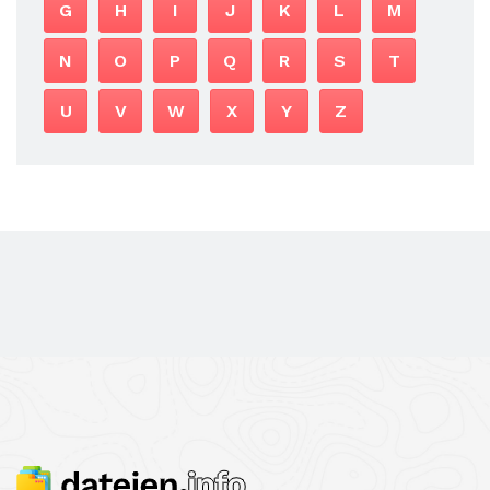
G
H
I
J
K
L
M
N
O
P
Q
R
S
T
U
V
W
X
Y
Z