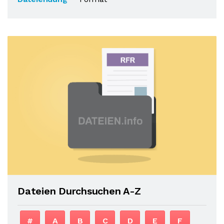
Dateien Durchsuchen A-Z
#
A
B
C
D
E
F