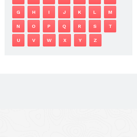
G
H
I
J
K
L
M
N
O
P
Q
R
S
T
U
V
W
X
Y
Z