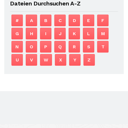
Dateien Durchsuchen A-Z
#
A
B
C
D
E
F
G
H
I
J
K
L
M
N
O
P
Q
R
S
T
U
V
W
X
Y
Z