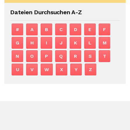
Dateien Durchsuchen A-Z
#
A
B
C
D
E
F
G
H
I
J
K
L
M
N
O
P
Q
R
S
T
U
V
W
X
Y
Z