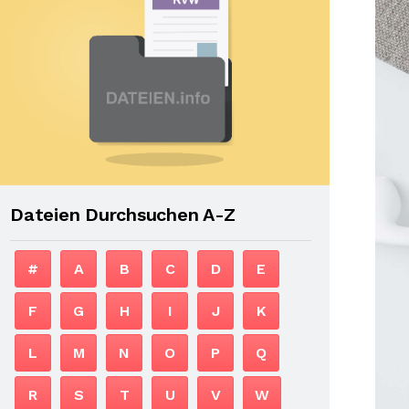
Dateien Durchsuchen A-Z
#
A
B
C
D
E
F
G
H
I
J
K
L
M
N
O
P
Q
R
S
T
U
V
W