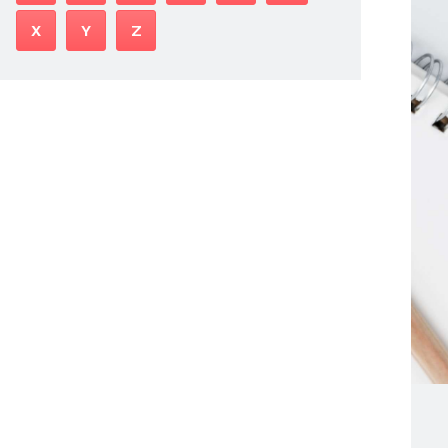
X
Y
Z