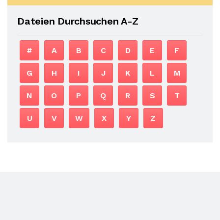
Dateien Durchsuchen A-Z
#
A
B
C
D
E
F
G
H
I
J
K
L
M
N
O
P
Q
R
S
T
U
V
W
X
Y
Z