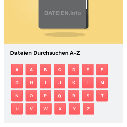
Dateien Durchsuchen A-Z
#
A
B
C
D
E
F
G
H
I
J
K
L
M
N
O
P
Q
R
S
T
U
V
W
X
Y
Z