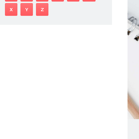
X
Y
Z