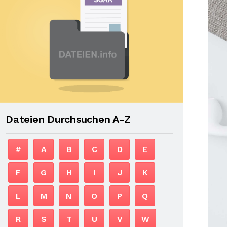
Dateien Durchsuchen A-Z
#
A
B
C
D
E
F
G
H
I
J
K
L
M
N
O
P
Q
R
S
T
U
V
W