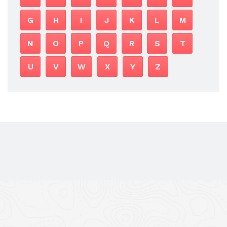
G
H
I
J
K
L
M
N
O
P
Q
R
S
T
U
V
W
X
Y
Z