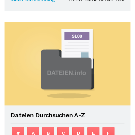
Dateien Durchsuchen A-Z
#
A
B
C
D
E
F