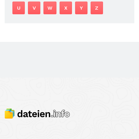
U
V
W
X
Y
Z