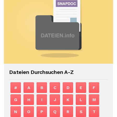
Dateien Durchsuchen A-Z
#
A
B
C
D
E
F
G
H
I
J
K
L
M
N
O
P
Q
R
S
T