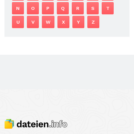
N
O
P
Q
R
S
T
U
V
W
X
Y
Z