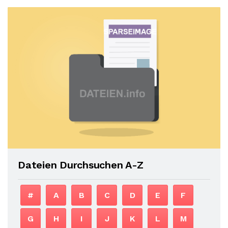
Dateien Durchsuchen A-Z
#
A
B
C
D
E
F
G
H
I
J
K
L
M