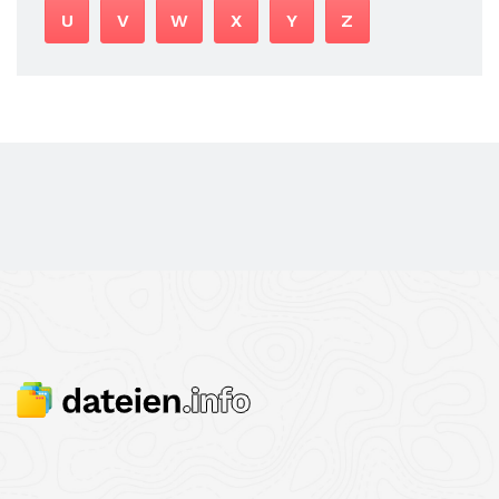
U
V
W
X
Y
Z