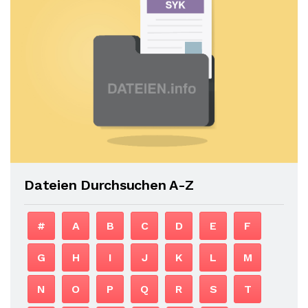
Dateien Durchsuchen A-Z
#
A
B
C
D
E
F
G
H
I
J
K
L
M
N
O
P
Q
R
S
T