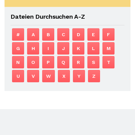
Dateien Durchsuchen A-Z
#
A
B
C
D
E
F
G
H
I
J
K
L
M
N
O
P
Q
R
S
T
U
V
W
X
Y
Z