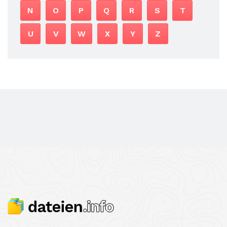
N
O
P
Q
R
S
T
U
V
W
X
Y
Z