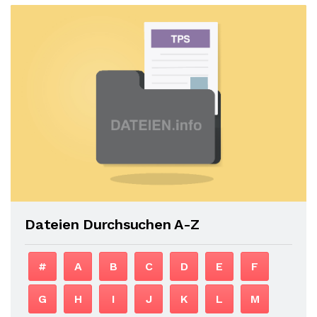
Dateien Durchsuchen A-Z
#
A
B
C
D
E
F
G
H
I
J
K
L
M