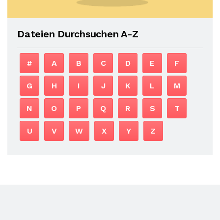
Dateien Durchsuchen A-Z
#
A
B
C
D
E
F
G
H
I
J
K
L
M
N
O
P
Q
R
S
T
U
V
W
X
Y
Z