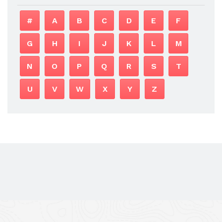
#
A
B
C
D
E
F
G
H
I
J
K
L
M
N
O
P
Q
R
S
T
U
V
W
X
Y
Z